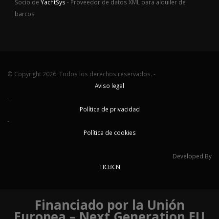
Socio de
YachtSys
- Proveedor de datos XML para alquiler de
barcos
© Copyright 2026. Todos los derechos reservados. -
Aviso legal
-
Política de privacidad
-
Política de cookies
Developed By
TICBCN
Financiado por la Unión
Europea – Next Generation EU