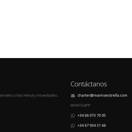
Contáctanos
onales y last minut y novedades .
charter@marinaestrella.com
WHATSAPP
+34 66 973 70 05
+34 67 934 31 66