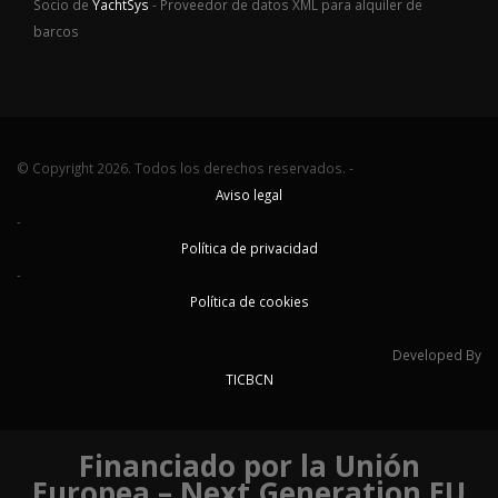
Socio de
YachtSys
- Proveedor de datos XML para alquiler de
barcos
© Copyright 2026. Todos los derechos reservados. -
Aviso legal
-
Política de privacidad
-
Política de cookies
Developed By
TICBCN
Financiado por la Unión
Europea – Next Generation EU