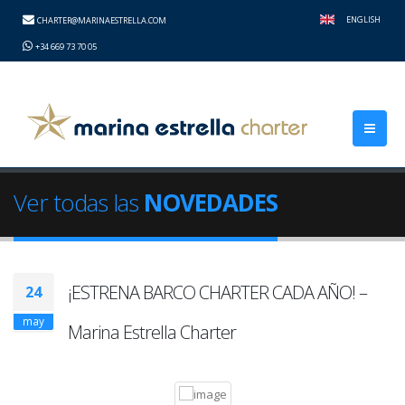
height="0" width="0" style="display:none;visibility:hidden">
ENGLISH
CHARTER@MARINAESTRELLA.COM
+34 669 73 70 05
Ver todas las
NOVEDADES
¡ESTRENA BARCO CHARTER CADA AÑO! –
24
may
Marina Estrella Charter