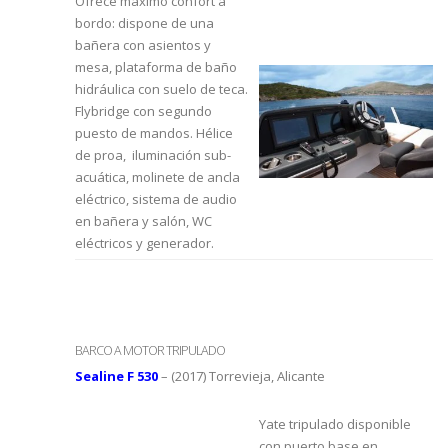
Ofrece máximo confort a
bordo: dispone de una
bañera con asientos y
mesa, plataforma de baño
hidráulica con suelo de teca.
Flybridge con segundo
puesto de mandos. Hélice
de proa, iluminación sub-
acuática, molinete de ancla
eléctrico, sistema de audio
en bañera y salón, WC
eléctricos y generador.
BARCO A MOTOR TRIPULADO
Sealine F 530
– (2017) Torrevieja, Alicante
Yate tripulado disponible
con puerto base en