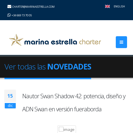
height="0" width="0" style="display:none;visibility:hidden">
ENGLISH
CHARTER@MARINAESTRELLA.COM
+34 669 73 70 05
Ver todas las
NOVEDADES
Nautor Swan Shadow 42: potencia, diseño y
15
dic
ADN Swan en versión fueraborda